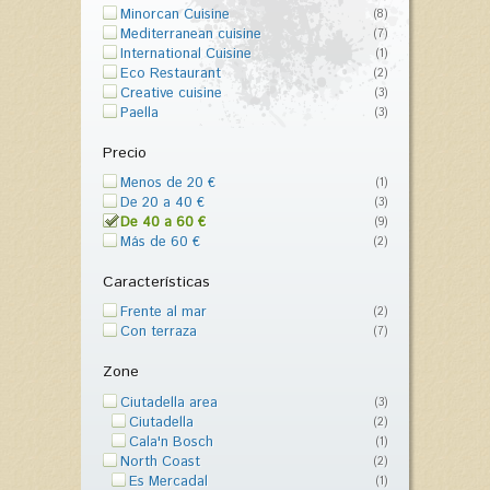
Minorcan Cuisine
(8)
Mediterranean cuisine
(7)
International Cuisine
(1)
Eco Restaurant
(2)
Creative cuisine
(3)
Paella
(3)
Precio
Menos de 20 €
(1)
De 20 a 40 €
(3)
De 40 a 60 €
(9)
Más de 60 €
(2)
Características
Frente al mar
(2)
Con terraza
(7)
Zone
Ciutadella area
(3)
Ciutadella
(2)
Cala'n Bosch
(1)
North Coast
(2)
Es Mercadal
(1)