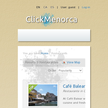
EN
CA
ES
| User: guest |
Log-in
You are here:
Home
/
Restaurants
Results 9 Restaurantes
View Map
Order
Café Balear
Restaurante in Ciutadella
At Café Balear we are specialized 
cuisine and fresh seafood on the 