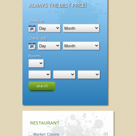
ALWAYS THE BEST PRICE!
Check-in
Check-out
Rooms
search
RESTAURANT
Market Cuisine
(7)