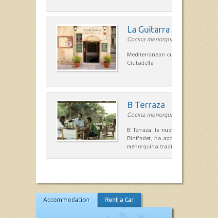
La Guitarra
Cocina menorquina in Ciutadella
Mediterranean cuisine in the heart
Ciutadella
B Terraza
Cocina menorquina in Sant Lluís
B Terraza, la nueva terraza de la
Binifadet, ha apostado por la coc
menorquina tradicional, que mar
Accommodation
Rent a Car