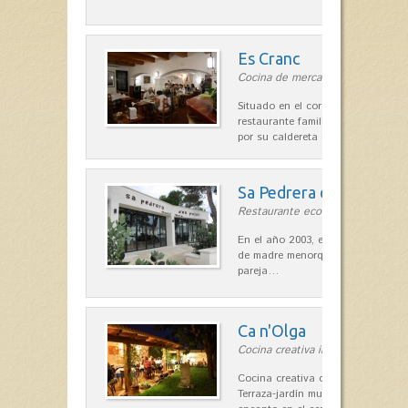
Es Cranc
Cocina de mercado in Fornells
Situado en el corazón de Fornells,
restaurante familiar es célebre y
por su caldereta de langosta.
Sa Pedrera d´es Pujol
Restaurante ecológico in Sant Llu
En el año 2003, el chef, Daniel Go
de madre menorquina y padre astu
pareja…
Ca n'Olga
Cocina creativa in Es Mercadal
Cocina creativa con toques medit
Terraza-jardín muy agradable, loca