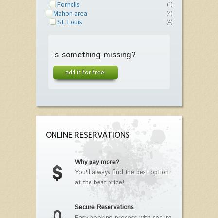
Fornells
(1)
Mahon area
(4)
St. Louis
(4)
Is something missing?
add it for free!
ONLINE RESERVATIONS
Why pay more?
You'll always find the best option
at the best price!
Secure Reservations
Easy booking process with secure