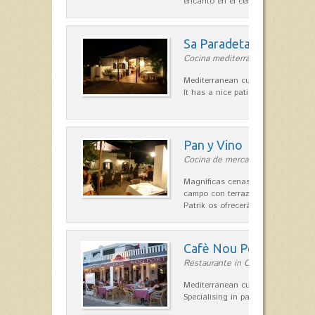
encanto en el centro de Es Mercad
Sa Paradeta d'en Doro
Cocina mediterránea in Sant Lluís
Mediterranean cuisine with roots 
It has a nice patio for summer nig
Pan y Vino
Cocina de mercado in Sant Lluís
Magníficas cenas en una típica c
campo con terraza, donde el Che
Patrik os ofrecerá una…
Cafè Nou Port
Restaurante in Cala'n Bosch
Mediterranean cuisine in Cala'n B
Specialising in paella and rice dis